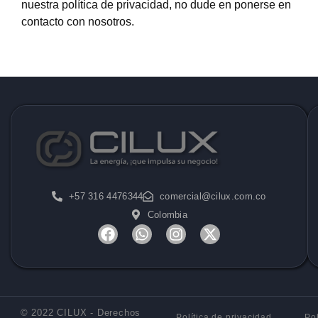
nuestra política de privacidad, no dude en ponerse en
contacto con nosotros.
+57 316 4476344
comercial@cilux.com.co
Colombia
© 2022 CILUX - Derechos
Política de privacidad
Pol